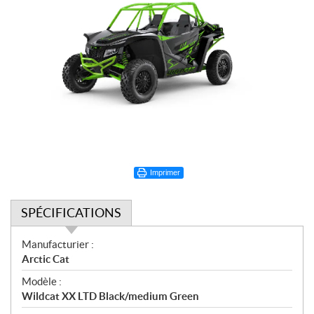
Imprimer
SPÉCIFICATIONS
S
Manufacturier :
p
Arctic Cat
é
Modèle :
c
Wildcat XX LTD Black/medium Green
i