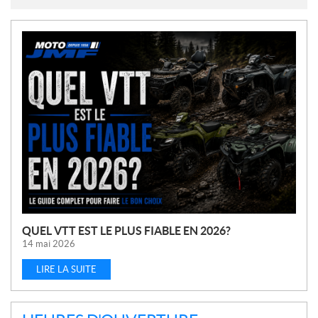
N
O
U
V
E
L
L
E
S
QUEL VTT EST LE PLUS FIABLE EN 2026?
14 mai 2026
LIRE LA SUITE