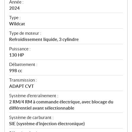
f
Année :
i
2024
c
Type :
a
Wildcat
t
Type de moteur :
i
Refroidissement liquide, 3 cylindre
o
n
Puissance :
s
130 HP
Débattement :
998 cc
Transmission :
ADAPT CVT
Système d’entraînement :
2 RM/4 RM à commande électrique, avec blocage du
différentiel avant sélectionnable
Système de carburant :
SIE (système d’injection électronique)