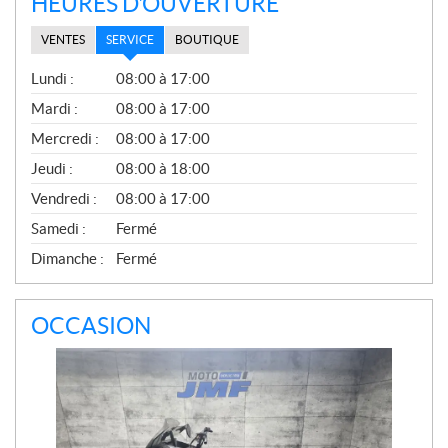
HEURES D'OUVERTURE
VENTES
SERVICE
BOUTIQUE
S
Lundi :
08:00 à 17:00
E
R
Mardi :
08:00 à 17:00
V
Mercredi :
08:00 à 17:00
I
C
Jeudi :
08:00 à 18:00
E
Vendredi :
08:00 à 17:00
Samedi :
Fermé
Dimanche :
Fermé
OCCASION