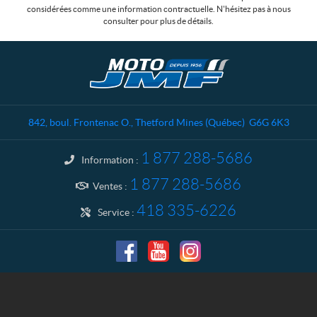
considérées comme une information contractuelle. N'hésitez pas à nous
consulter pour plus de détails.
C
M
o
o
n
t
t
o
a
J
842, boul. Frontenac O.
,
Thetford Mines
(Québec)
G6G 6K3
c
M
t
F
1 877 288-5686
Information :
1 877 288-5686
Ventes :
418 335-6226
Service :