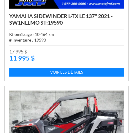
YAMAHA SIDEWINDER L-TX LE 137'' 2021 -
SW1NLLMO ST:19590
Kilométrage :
10 464
km
# Inventaire :
19590
P
17 995
$
11 995
$
R
I
X
VOIR LES DÉTAILS
: