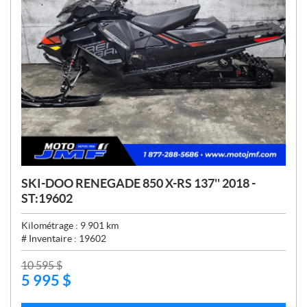
SKI-DOO RENEGADE 850 X-RS 137'' 2018 -
ST:19602
Kilométrage :
9 901
km
# Inventaire :
19602
P
10 595
$
5 995
$
R
I