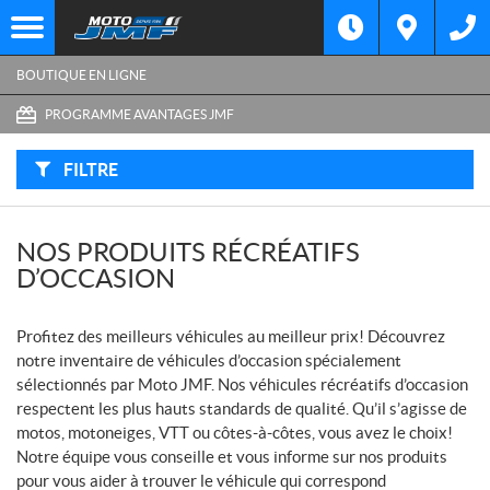
F
I
Filtre
L
Type
T
E
BOUTIQUE EN LIGNE
R
P
Catégorie
A
PROGRAMME AVANTAGES JMF
R
:
Marque
FILTRE
Année
NOS PRODUITS RÉCRÉATIFS
Prix
D’OCCASION
Inventaire
Profitez des meilleurs véhicules au meilleur prix! Découvrez
CHERCHER
notre inventaire de véhicules d’occasion spécialement
sélectionnés par Moto JMF. Nos véhicules récréatifs d’occasion
respectent les plus hauts standards de qualité. Qu’il s’agisse de
motos, motoneiges, VTT ou côtes-à-côtes, vous avez le choix!
Notre équipe vous conseille et vous informe sur nos produits
pour vous aider à trouver le véhicule qui correspond