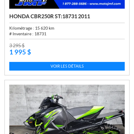
HONDA CBR250R ST:18731 2011
Kilométrage :
15 620
km
# Inventaire :
18731
P
3 295
$
1 995
$
R
I
X
VOIR LES DÉTAILS
: