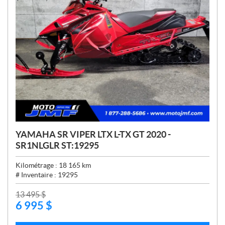
YAMAHA SR VIPER LTX L-TX GT 2020 -
SR1NLGLR ST:19295
Kilométrage :
18 165
km
# Inventaire :
19295
P
13 495
$
6 995
$
R
I