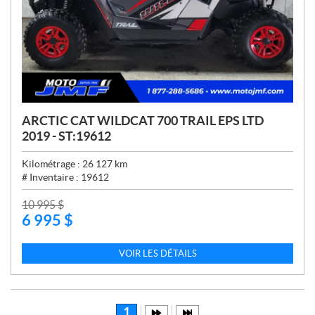
ARCTIC CAT WILDCAT 700 TRAIL EPS LTD
2019 - ST:19612
Kilométrage :
26 127
km
# Inventaire :
19612
P
10 995
$
6 995
$
R
I
X
VOIR LES DÉTAILS
:
1