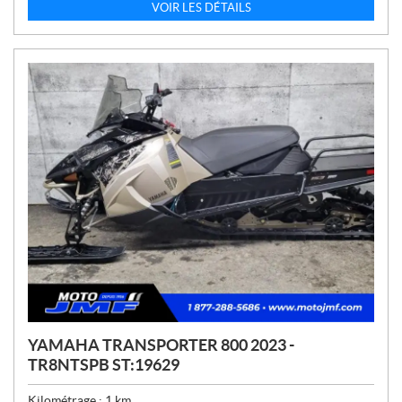
X
VOIR LES DÉTAILS
:
YAMAHA TRANSPORTER 800 2023 -
TR8NTSPB ST:19629
Kilométrage :
1
km