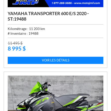
YAMAHA TRANSPORTER 600 E/S 2020 -
ST:19488
Kilométrage :
11 203
km
# Inventaire :
19488
P
11 495
$
8 995
$
R
I
X
VOIR LES DÉTAILS
: