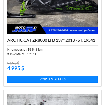
ARCTIC CAT ZR8000 LTD 137'' 2018 - ST:19541
Kilométrage :
18 849
km
# Inventaire :
19541
P
9 595
$
4 995
$
R
I
X
VOIR LES DÉTAILS
: