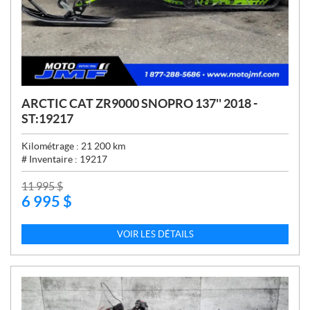
ARCTIC CAT ZR9000 SNOPRO 137'' 2018 -
ST:19217
Kilométrage :
21 200
km
# Inventaire :
19217
P
11 995
$
6 995
$
R
I
X
VOIR LES DÉTAILS
: