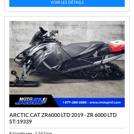
X
VOIR LES DÉTAILS
:
ARCTIC CAT ZR6000 LTD 2019 - ZR 6000 LTD
ST:19339
Kilométrage :
5 563
km