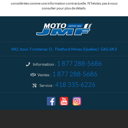
considérées comme une information contractuelle. N'hésitez pas à nous
consulter pour plus de détails.
C
M
o
o
n
t
t
o
a
J
842, boul. Frontenac O.
,
Thetford Mines
(Québec)
G6G 6K3
c
M
t
F
1 877 288-5686
Information :
1 877 288-5686
Ventes :
418 335-6226
Service :