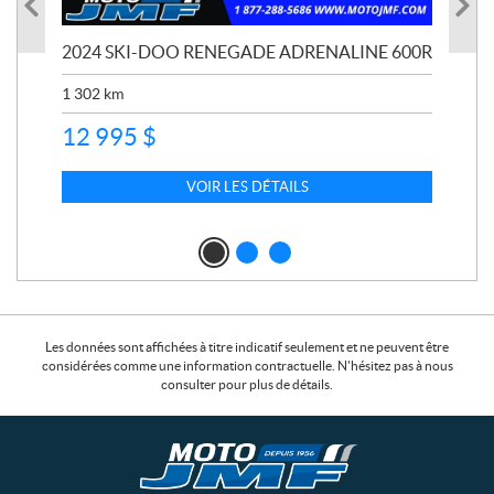
2024 SKI-DOO RENEGADE ADRENALINE 600R
CF
18
PL
1 302
km
5 8
12 995
$
9 
VOIR LES DÉTAILS
Les données sont affichées à titre indicatif seulement et ne peuvent être
considérées comme une information contractuelle. N'hésitez pas à nous
consulter pour plus de détails.
C
M
o
o
n
t