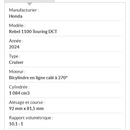
S
Manufacturier :
p
Honda
é
Modèle :
c
Rebel 1100 Touring DCT
i
f
Année :
i
2024
c
Type :
a
Cruiser
t
Moteur :
i
Bicylindre en ligne calé à 270°
o
n
Cylindrée :
s
1 084 cm3
Alésage et course :
92 mm x 81,5 mm
Rapport volumétrique :
10,1 : 1