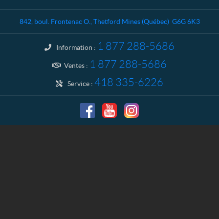
t
o
a
J
842, boul. Frontenac O.
,
Thetford Mines
(Québec)
G6G 6K3
c
M
t
F
1 877 288-5686
Information :
1 877 288-5686
Ventes :
418 335-6226
Service :