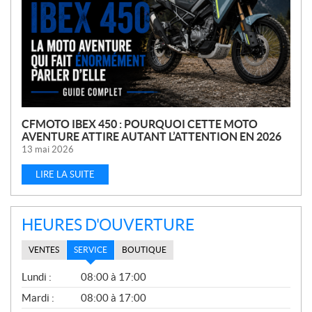
L
L
E
S
CFMOTO IBEX 450 : POURQUOI CETTE MOTO
AVENTURE ATTIRE AUTANT L’ATTENTION EN 2026
13 mai 2026
LIRE LA SUITE
HEURES D'OUVERTURE
VENTES
SERVICE
BOUTIQUE
S
Lundi :
08:00 à 17:00
E
R
Mardi :
08:00 à 17:00
V