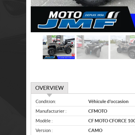
OVERVIEW
O
Condition:
Véhicule d'occasion
v
Manufacturier :
CFMOTO
e
r
Modèle :
CF MOTO CFORCE 100
v
Version :
CAMO
i