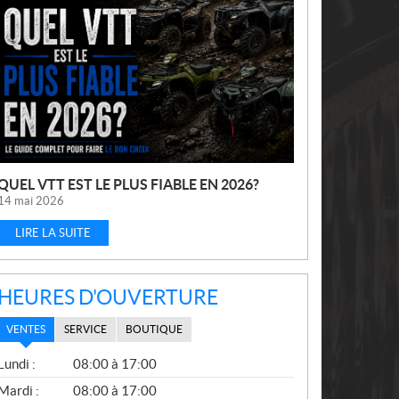
U
V
E
L
L
E
S
QUEL VTT EST LE PLUS FIABLE EN 2026?
14 mai 2026
LIRE LA SUITE
HEURES D'OUVERTURE
VENTES
SERVICE
BOUTIQUE
V
Lundi :
08:00 à 17:00
E
N
Mardi :
08:00 à 17:00