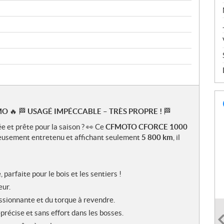
MO
🔥 🏁
USAGÉ IMPÉCCABLE – TRÈS PROPRE !
🏁
 et prête pour la saison ? 👀 Ce
CFMOTO CFORCE 1000
gneusement entretenu et affichant seulement
5 800 km
, il
parfaite pour le bois et les sentiers !
ur.
sionnante et du torque à revendre.
précise et sans effort dans les bosses.