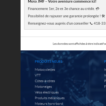
Moto JMF – Votre aventure commence ici!
Financement 1er, 2e et 3e chance au crédit. 💳
Possibilité de rajouter une garantie prolongée ! 🛠️
Renseignez-vous auprès d’un conseiller 📞 418-3
Les données sont affichées à titre indicati
PRODUITS NEUFS
Motocyclettes
I
VTT
I
Côtes-à-côtes
P
Motoneiges
F
Vélos électriques
Produits mécaniques
Moteurs hors-bord