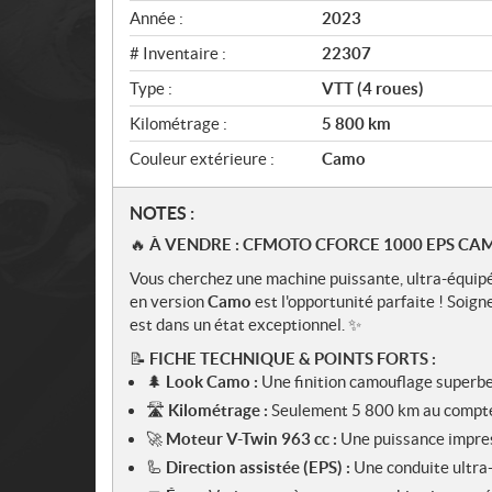
e
Année :
2023
w
# Inventaire :
22307
Type :
VTT (4 roues)
Kilométrage :
5 800
km
Couleur extérieure :
Camo
N
NOTES :
o
🔥
À VENDRE : CFMOTO CFORCE 1000 EPS CA
t
Vous cherchez une machine puissante, ultra-équipée
e
en version
Camo
est l'opportunité parfaite ! Soi
s
est dans un état exceptionnel. ✨
📝
FICHE TECHNIQUE & POINTS FORTS :
🌲
Look Camo :
Une finition camouflage superbe, 
🛣️
Kilométrage :
Seulement 5 800 km au compte
🚀
Moteur V-Twin 963 cc :
Une puissance impres
🦾
Direction assistée (EPS) :
Une conduite ultra-