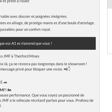
 et prête à rouler.
table avec dossier et poignées intégrées.
antes en alliage, de protège-mains et d'une boule d'attelage.
ustables pour un confort royal.
que est A1 et n'attend que vous !
o JMF à Thetford Mines
ix-là, ça ne restera pas longtemps dans le showroom !
message privé pour bloquer une visite. 📲👇
E 🚗
 JMF!
🏍️
e haute performance. Que vous soyez un passionné de
JMF a le véhicule récréatif parfait pour vous. Profitez de
é.