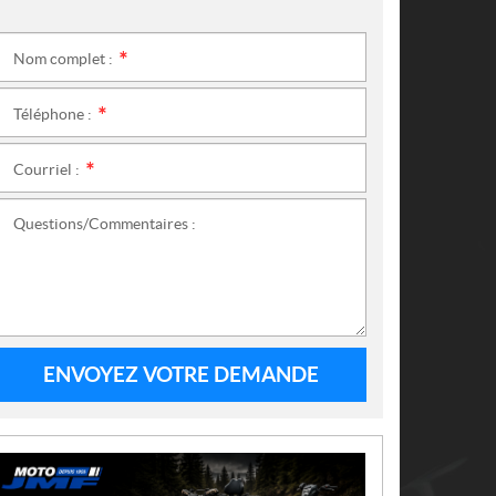
Nom complet :
*
Téléphone :
*
Courriel :
*
Questions/Commentaires :
ENVOYEZ VOTRE DEMANDE
N
O