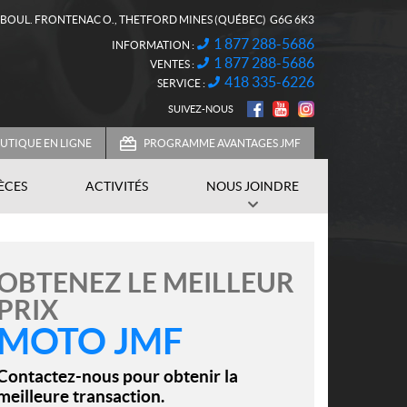
, BOUL. FRONTENAC O.
,
THETFORD MINES
(QUÉBEC)
G6G 6K3
1 877 288-5686
INFORMATION :
1 877 288-5686
VENTES :
418 335-6226
SERVICE :
SUIVEZ-NOUS
UTIQUE EN LIGNE
PROGRAMME AVANTAGES JMF
IÈCES
ACTIVITÉS
NOUS JOINDRE
OBTENEZ LE MEILLEUR
PRIX
MOTO JMF
Contactez-nous pour obtenir la
meilleure transaction.