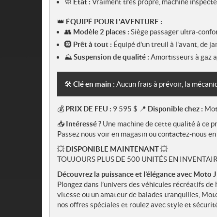
🧼
État :
Vraiment très propre, machine inspectée
👑
ÉQUIPÉ POUR L'AVENTURE :
👥
Modèle 2 places :
Siège passager ultra-confor
🛞
Prêt à tout :
Équipé d'un treuil à l'avant, de j
⛰️
Suspension de qualité :
Amortisseurs à gaz aj
🛠️
Clé en main :
Aucun frais à prévoir, la mécani
💰
PRIX DE FEU :
9 595 $ 📍
Disponible chez :
Mot
📥
Intéressé ?
Une machine de cette qualité à ce pr
Passez nous voir en magasin ou contactez-nous en 
💥
DISPONIBLE MAINTENANT
💥
TOUJOURS PLUS DE 500 UNITÉS EN INVENTAIR
Découvrez la puissance et l’élégance avec Moto
Plongez dans l’univers des véhicules récréatifs d
vitesse ou un amateur de balades tranquilles, Moto 
nos offres spéciales et roulez avec style et sécurit