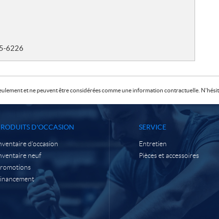
35-6226
f seulement et ne peuvent être considérées comme une information contractuelle. N'hésite
PRODUITS D'OCCASION
SERVICE
nventaire d’occasion
Entretien
nventaire neuf
Pièces et accessoires
romotions
inancement