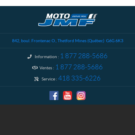
C
M
o
o
n
t
t
o
a
J
842, boul. Frontenac O.
,
Thetford Mines
(Québec)
G6G 6K3
c
M
t
F
1 877 288-5686
Information :
1 877 288-5686
Ventes :
418 335-6226
Service :