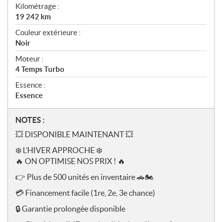
Kilométrage :
19 242
km
Couleur extérieure :
Noir
Moteur :
4 Temps Turbo
Essence :
Essence
N
NOTES :
o
💥
DISPONIBLE MAINTENANT
💥
t
❄️
L’HIVER APPROCHE
❄️
e
🔥
ON OPTIMISE NOS PRIX !
🔥
s
👉
Plus de 500 unités en inventaire
🚗🏍️
💳
Financement facile (1re, 2e, 3e chance)
🔒
Garantie prolongée disponible