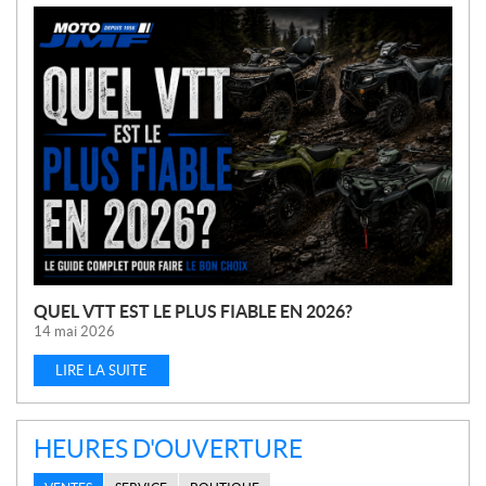
N
O
U
V
E
L
L
E
S
QUEL VTT EST LE PLUS FIABLE EN 2026?
14 mai 2026
LIRE LA SUITE
HEURES D'OUVERTURE