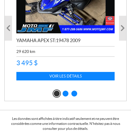
YAMAHA APEX ST:19478 2009
YAM
29 620
km
23 
3 495
$
9 9
7 
VOIR LES DÉTAILS
Les données sont affichées à titre indicatif seulement et ne peuvent être
considérées comme une information contractuelle. N'hésitez pas à nous
consulter pour plus de détails.