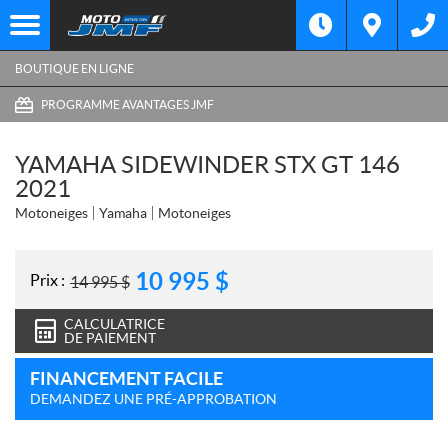
BOUTIQUE EN LIGNE
PROGRAMME AVANTAGES JMF
YAMAHA SIDEWINDER STX GT 146
2021
Motoneiges
Yamaha
Motoneiges
10 995
$
Prix :
14 995
$
CALCULATRICE
DE PAIEMENT
FINANCEMENT FACILE
DEMANDEZ UNE PRÉ-APPROBATION