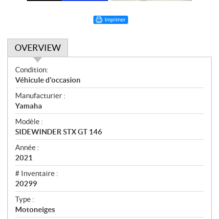
Imprimer
OVERVIEW
O
Condition:
v
Véhicule d'occasion
e
Manufacturier :
r
Yamaha
v
i
Modèle :
e
SIDEWINDER STX GT 146
w
Année :
2021
# Inventaire :
20299
Type :
Motoneiges