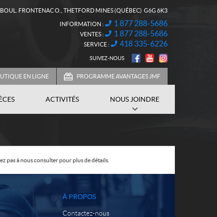
, BOUL. FRONTENAC O.
,
THETFORD MINES
(QUÉBEC)
G6G 6K3
1 877 288-5686
INFORMATION :
1 877 288-5686
VENTES :
418 335-6226
SERVICE :
SUIVEZ-NOUS
UTIQUE EN LIGNE
PROGRAMME AVANTAGES JMF
IÈCES
ACTIVITÉS
NOUS JOINDRE
z pas à nous consulter pour plus de détails.
À PROPOS
Contactez-nous