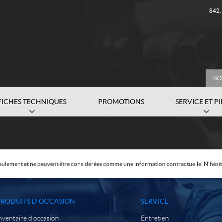
842
BO
FICHES TECHNIQUES
PROMOTIONS
SERVICE ET P
f seulement et ne peuvent être considérées comme une information contractuelle. N'hésite
PRODUITS D'OCCASION
SERVICE
nventaire d’occasion
Entretien