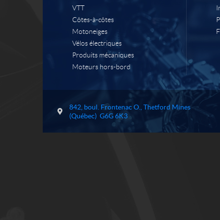
VTT
I
Côtes-à-côtes
P
Motoneiges
F
Vélos électriques
Produits mécaniques
Moteurs hors-bord
C
M
o
o
842, boul. Frontenac O.
,
Thetford Mines
n
t
(Québec)
G6G 6K3
t
o
a
J
c
M
t
F