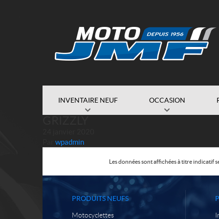
INVENTAIRE NEUF
OCCASION
GRIZZLY
24 janvier 2020
Par
wpadmin
Les données sont affichées à titre indicati
PRODUITS NEUFS
Motocyclettes
I