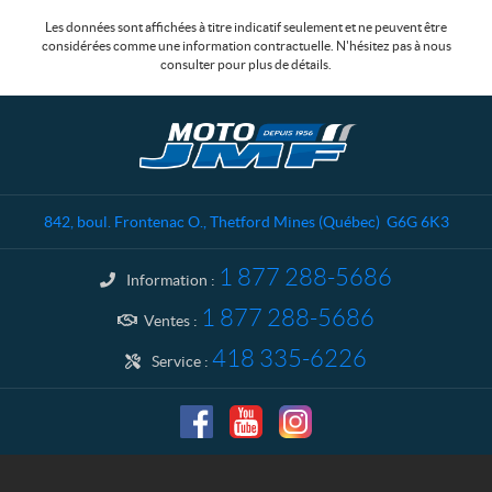
Les données sont affichées à titre indicatif seulement et ne peuvent être
considérées comme une information contractuelle. N'hésitez pas à nous
consulter pour plus de détails.
C
M
o
o
n
t
t
o
a
J
842, boul. Frontenac O.
,
Thetford Mines
(Québec)
G6G 6K3
c
M
t
F
1 877 288-5686
Information :
1 877 288-5686
Ventes :
418 335-6226
Service :