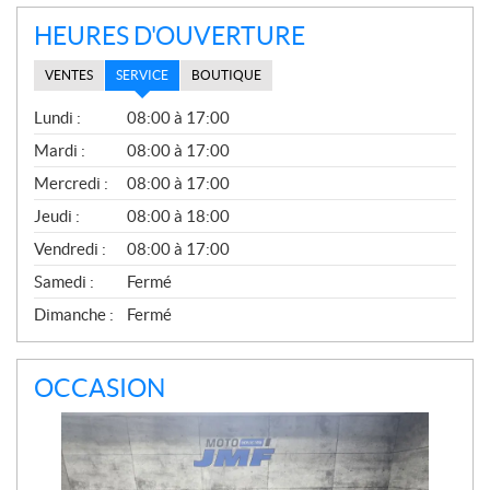
HEURES D'OUVERTURE
VENTES
SERVICE
BOUTIQUE
S
Lundi :
08:00 à 17:00
E
R
Mardi :
08:00 à 17:00
V
Mercredi :
08:00 à 17:00
I
C
Jeudi :
08:00 à 18:00
E
Vendredi :
08:00 à 17:00
Samedi :
Fermé
Dimanche :
Fermé
OCCASION