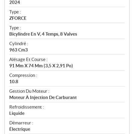
i
2024
c
Type :
a
ZFORCE
t
Type :
i
Bicylindre En V, 4 Temps, 8 Valves
o
n
Cylindré :
s
963 Cm3
Alésage Et Course :
91 Mm X 74 Mm (3,5 X 2,91 Po)
Compression :
10.8
Gestion Du Moteur :
Moteur À Injection De Carburant
Refroidissement :
Liquide
Démarreur :
Électrique