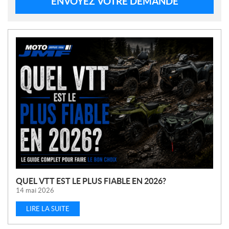
ENVOYEZ VOTRE DEMANDE
N
O
U
V
E
L
L
E
S
QUEL VTT EST LE PLUS FIABLE EN 2026?
14 mai 2026
LIRE LA SUITE