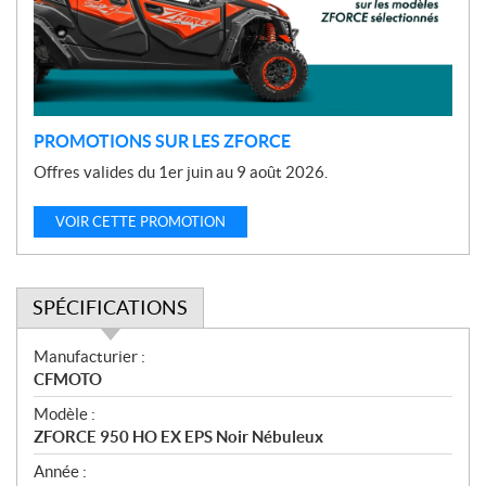
t
i
o
n
PROMOTIONS SUR LES ZFORCE
Offres valides du 1er juin au 9 août 2026.
VOIR CETTE PROMOTION
SPÉCIFICATIONS
S
Manufacturier :
p
CFMOTO
é
Modèle :
c
ZFORCE 950 HO EX EPS Noir Nébuleux
i
f
Année :