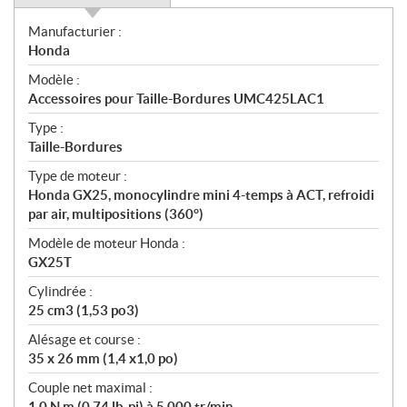
S
Manufacturier :
p
Honda
é
Modèle :
c
Accessoires pour Taille-Bordures UMC425LAC1
i
f
Type :
i
Taille-Bordures
c
Type de moteur :
a
Honda GX25, monocylindre mini 4-temps à ACT, refroidi
t
par air, multipositions (360°)
i
Modèle de moteur Honda :
o
GX25T
n
s
Cylindrée :
25 cm3 (1,53 po3)
Alésage et course :
35 x 26 mm (1,4 x1,0 po)
Couple net maximal :
1,0 N.m (0,74 lb-pi) à 5 000 tr/min