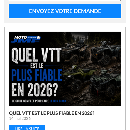
ENVOYEZ VOTRE DEMANDE
N
O
U
V
E
L
L
E
S
QUEL VTT EST LE PLUS FIABLE EN 2026?
14 mai 2026
LIRE LA SUITE