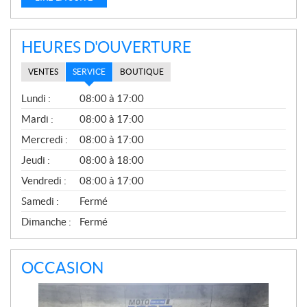
HEURES D'OUVERTURE
VENTES
SERVICE
BOUTIQUE
S
Lundi :
08:00 à 17:00
E
R
Mardi :
08:00 à 17:00
V
Mercredi :
08:00 à 17:00
I
C
Jeudi :
08:00 à 18:00
E
Vendredi :
08:00 à 17:00
Samedi :
Fermé
Dimanche :
Fermé
OCCASION