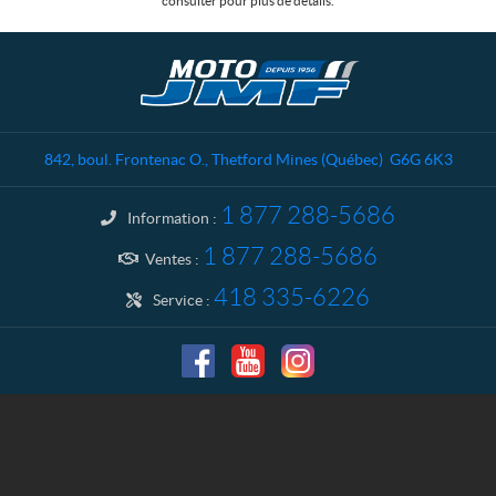
consulter pour plus de détails.
C
M
o
o
n
t
t
o
a
J
842, boul. Frontenac O.
,
Thetford Mines
(Québec)
G6G 6K3
c
M
t
F
1 877 288-5686
Information :
1 877 288-5686
Ventes :
418 335-6226
Service :