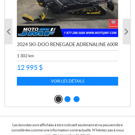
2024 SKI-DOO RENEGADE ADRENALINE 600R
CF
18
PL
1 302
km
5 8
12 995
$
9 
VOIR LES DÉTAILS
Les données sont affichées à titre indicatif seulement et ne peuvent être
considérées comme une information contractuelle. N'hésitez pas à nous