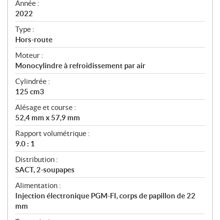
f
Année :
i
2022
c
Type :
a
Hors-route
t
Moteur :
i
Monocylindre à refroidissement par air
o
n
Cylindrée :
s
125 cm3
Alésage et course :
52,4 mm x 57,9 mm
Rapport volumétrique :
9.0 : 1
Distribution :
SACT, 2-soupapes
Alimentation :
Injection électronique PGM-FI, corps de papillon de 22
mm