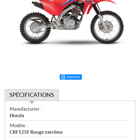
Imprimer
SPÉCIFICATIONS
S
Manufacturier :
p
Honda
é
Modèle :
c
CRF125F Rouge extrême
i