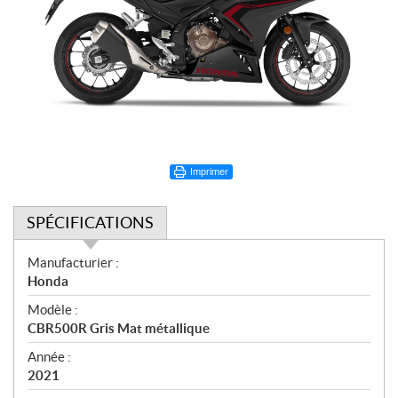
Imprimer
SPÉCIFICATIONS
S
Manufacturier :
p
Honda
é
Modèle :
c
CBR500R Gris Mat métallique
i
f
Année :
i
2021