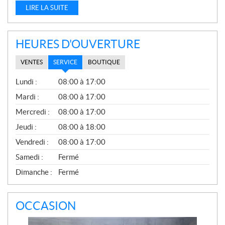
LIRE LA SUITE
HEURES D'OUVERTURE
VENTES
SERVICE
BOUTIQUE
S
Lundi :
08:00 à 17:00
E
R
Mardi :
08:00 à 17:00
V
Mercredi :
08:00 à 17:00
I
C
Jeudi :
08:00 à 18:00
E
Vendredi :
08:00 à 17:00
Samedi :
Fermé
Dimanche :
Fermé
OCCASION