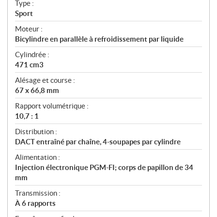
c
Type :
a
Sport
t
Moteur :
i
Bicylindre en parallèle à refroidissement par liquide
o
n
Cylindrée :
s
471 cm3
Alésage et course :
67 x 66,8 mm
Rapport volumétrique :
10,7 : 1
Distribution :
DACT entraîné par chaîne, 4-soupapes par cylindre
Alimentation :
Injection électronique PGM-FI; corps de papillon de 34
mm
Transmission :
À 6 rapports