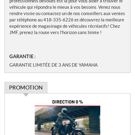
professionnels dévoués est là pour vous aider à trouver le
véhicule qui répondra le mieux à vos besoins. Venez nous
rendre visite ou contactez un de nos conseillers aux ventes
par téléphone au 418-335-6226 et découvrez la meilleure
expérience de magasinage de véhicules récréatifs! Chez
JMF, prenez la route vers l'horizon sans limite !
GARANTIE :
GARANTIE LIMITÉE DE 3 ANS DE YAMAHA
PROMOTION
P
r
o
m
o
t