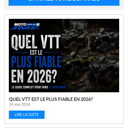
N
O
U
V
E
L
L
E
S
QUEL VTT EST LE PLUS FIABLE EN 2026?
14 mai 2026
LIRE LA SUITE