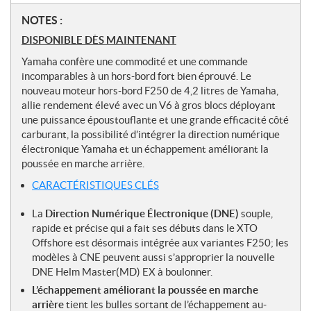
N
NOTES :
o
DISPONIBLE DÈS MAINTENANT
t
Yamaha confère une commodité et une commande
e
incomparables à un hors-bord fort bien éprouvé. Le
s
nouveau moteur hors-bord F250 de 4,2 litres de Yamaha,
allie rendement élevé avec un V6 à gros blocs déployant
une puissance époustouflante et une grande efficacité côté
carburant, la possibilité d’intégrer la direction numérique
électronique Yamaha et un échappement améliorant la
poussée en marche arrière.
CARACTÉRISTIQUES CLÉS
La
Direction Numérique Électronique (DNE)
souple,
rapide et précise qui a fait ses débuts dans le XTO
Offshore est désormais intégrée aux variantes F250; les
modèles à CNE peuvent aussi s’approprier la nouvelle
DNE Helm Master(MD) EX à boulonner.
L’échappement améliorant la poussée en marche
arrière
tient les bulles sortant de l’échappement au-