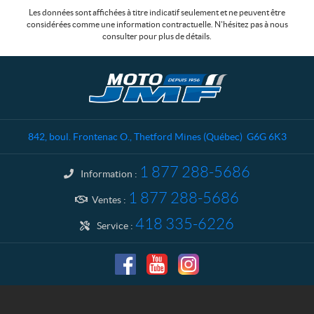
Les données sont affichées à titre indicatif seulement et ne peuvent être
considérées comme une information contractuelle. N'hésitez pas à nous
consulter pour plus de détails.
C
M
o
o
n
t
t
o
a
J
842, boul. Frontenac O.
,
Thetford Mines
(Québec)
G6G 6K3
c
M
t
F
1 877 288-5686
Information :
1 877 288-5686
Ventes :
418 335-6226
Service :