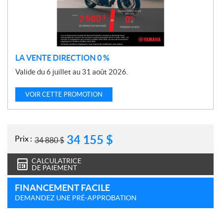
i
o
n
LA VENTE DIRECTION 0 %
Valide du 6 juillet au 31 août 2026.
VOIR CETTE PROMOTION
34 155
$
Prix :
34 880
$
CALCULATRICE
DE PAIEMENT
FINANCEMENT FACILE
DEMANDEZ UNE PRÉ-APPROBATION