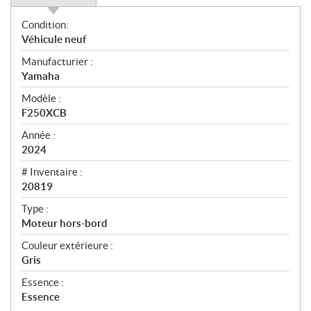
O
Condition:
v
Véhicule neuf
e
Manufacturier :
r
Yamaha
v
i
Modèle :
e
F250XCB
w
Année :
2024
# Inventaire :
20819
Type :
Moteur hors-bord
Couleur extérieure :
Gris
Essence :
Essence