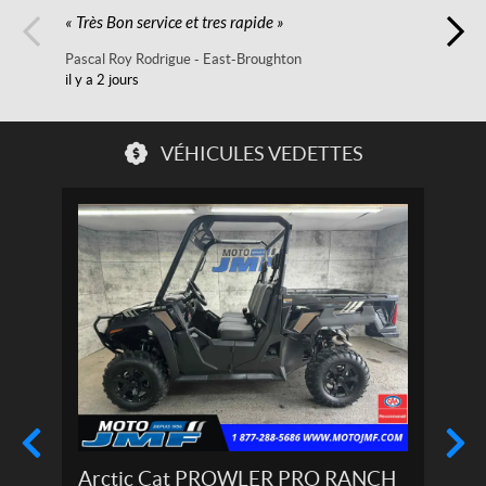
« Très Bon service et tres rapide »
« Bo
Pascal Roy Rodrigue
East-Broughton
Daig
il y a 2 jours
il y a
VÉHICULES VEDETTES
Arctic Cat PROWLER PRO RANCH
Aval